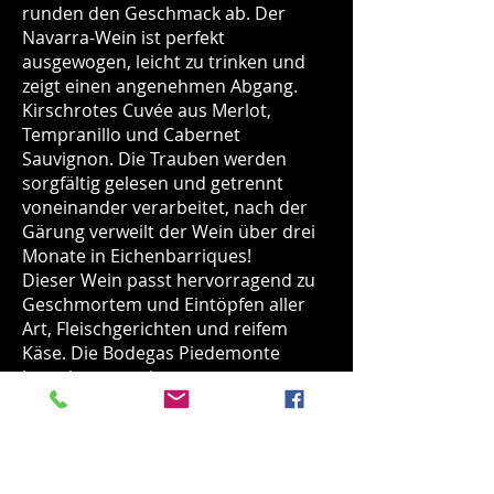
runden den Geschmack ab. Der
Navarra-Wein ist perfekt
ausgewogen, leicht zu trinken und
zeigt einen angenehmen Abgang.
Kirschrotes Cuvée aus Merlot,
Tempranillo und Cabernet
Sauvignon. Die Trauben werden
sorgfältig gelesen und getrennt
voneinander verarbeitet, nach der
Gärung verweilt der Wein über drei
Monate in Eichenbarriques!
Dieser Wein passt hervorragend zu
Geschmortem und Eintöpfen aller
Art, Fleischgerichten und reifem
Käse. Die Bodegas Piedemonte
bestehen aus einem
Zusammenschluss von mehreren
Winzern aus der historischen Stadt
Olite. Mit den Resultaten ihrer
Zusammenarbeit haben sie schon